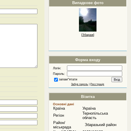
Випадкове фото
[
Збараж
]
Форма входу
Логін:
Пароль:
запам"ятати
Забув пароль
|
Реєстрація
Візитка
Основні дані
Країна
Україна
Тернопільська
Регіон
область
Район/
Збаразький район
міськрада