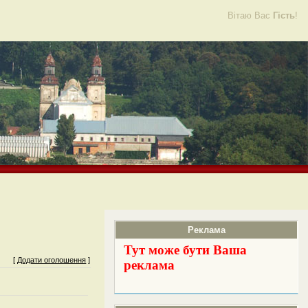
Вітаю Вас
Гість
!
Реклама
Тут може бути Ваша
[
Додати оголошення
]
реклама