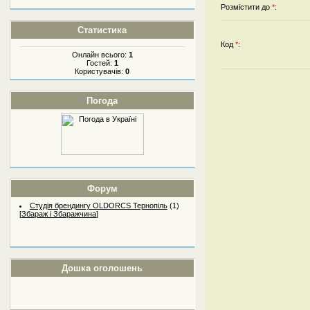
Розмістити до
*
:
Статистика
Код
*
:
Онлайн всього:
1
Гостей:
1
Користувачів:
0
Погода
Форум
Студія брендингу OLDORCS Тернопіль
(1)
[
Збараж і Збаражчина
]
Дошка оголошень