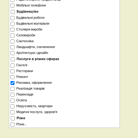
Мобільні телефони
Будівництво
Будівельні роботи
Будівельні матеріали
Столярні вироби
Скловироби
Сантехніка
Ландшафти, озеленення
Архітектура і дизайн
Послуги в різних сферах
Гоьтелi
Ресторани
Ремонт
Реклама, оформлення
Реалізація товарів
Переклади
Освіта
Нерухомість, квартири
Медичні послуги, здоров'я
Різне
Різне...