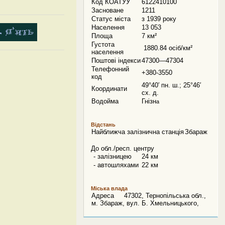
Код КОАТУУ
6122410100
Засноване
1211
Статус міста
з 1939 року
Населення
13 053
Площа
7 км²
Густота
1880.84 осіб/км²
населення
Поштові індекси
47300—47304
Телефонний
+380-3550
код
49°40′ пн. ш.; 25°46′
Координати
сх. д.
Водойма
Гнізн
а
Відстань
Найближча залізнична станція
Збараж
До обл./респ. центру
- залізницею
24 км
- автошляхами
22 км
Міська влада
Адреса 47302, Тернопільська обл.,
м. Збараж, вул. Б. Хмельницького,