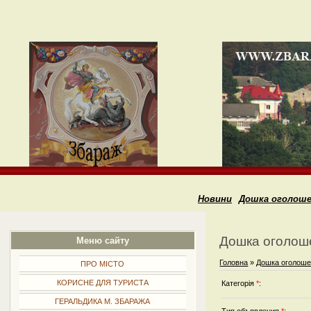
Новини
Дошка оголош
Дошка оголош
Меню сайту
Головна
»
Дошка оголош
ПРО МІСТО
КОРИСНЕ ДЛЯ ТУРИСТА
Категорія
*
:
ГЕРАЛЬДИКА М. ЗБАРАЖА