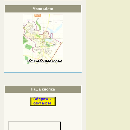
Мапа міста
Наша кнопка