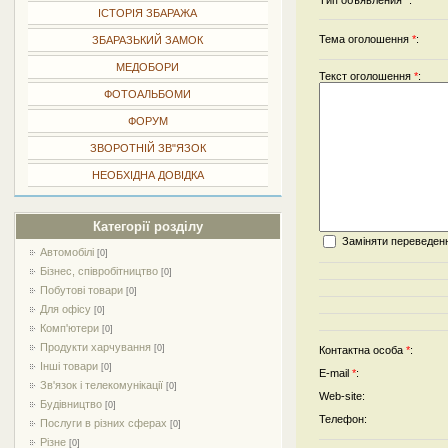
Тип объявления
*
:
ІСТОРІЯ ЗБАРАЖА
Тема оголошення
*
:
ЗБАРАЗЬКИЙ ЗАМОК
МЕДОБОРИ
Текст оголошення
*
:
ФОТОАЛЬБОМИ
ФОРУМ
ЗВОРОТНІЙ ЗВ"ЯЗОК
НЕОБХІДНА ДОВІДКА
Категорії розділу
Заміняти переведенн
Автомобілі
[0]
Бізнес, співробітництво
[0]
Побутові товари
[0]
Для офісу
[0]
Комп'ютери
[0]
Продукти харчування
[0]
Контактна особа
*
:
Інші товари
[0]
E-mail
*
:
Зв'язок і телекомунікації
[0]
Web-site:
Будівництво
[0]
Телефон:
Послуги в різних сферах
[0]
Різне
[0]