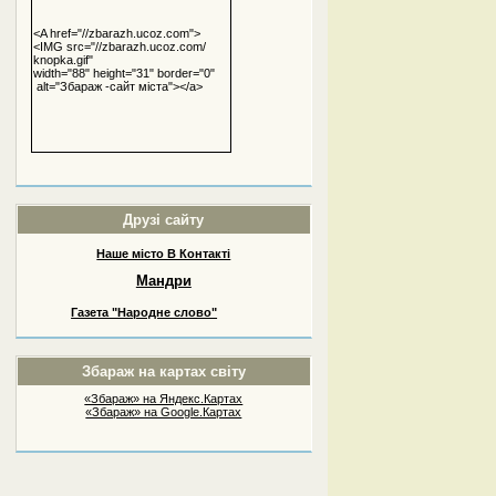
<A href="//zbarazh.ucoz.com">
<IMG src="//zbarazh.ucoz.com/
knopka.gif"
width="88" height="31" border="0"
alt="Збараж -сайт міста"></a>
Друзі сайту
Наше місто В Контакті
Мандри
Газета "Народне слово"
Збараж на картах світу
«Збараж» на Яндекс.Картах
«Збараж» на Google.Картах