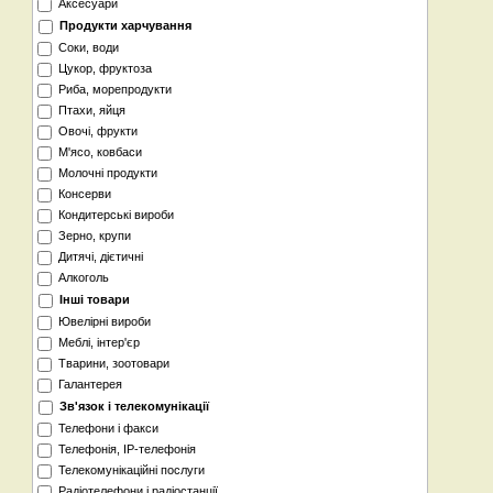
Аксесуари
Продукти харчування
Соки, води
Цукор, фруктоза
Риба, морепродукти
Птахи, яйця
Овочі, фрукти
М'ясо, ковбаси
Молочні продукти
Консерви
Кондитерські вироби
Зерно, крупи
Дитячі, дієтичні
Алкоголь
Інші товари
Ювелірні вироби
Меблі, інтер'єр
Тварини, зоотовари
Галантерея
Зв'язок і телекомунікації
Телефони і факси
Телефонія, IP-телефонія
Телекомунікаційні послуги
Радіотелефони і радіостанції