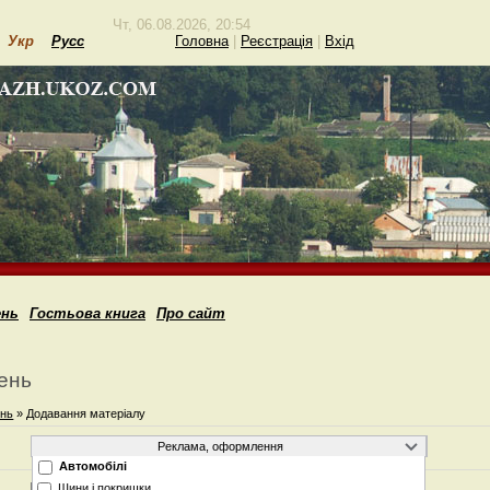
Чт, 06.08.2026, 20:54
Укр
Русс
Головна
|
Реєстрація
|
Вхід
ень
Гостьова книга
Про сайт
ень
ень
» Додавання матеріалу
Автомобілі
Шини і покришки