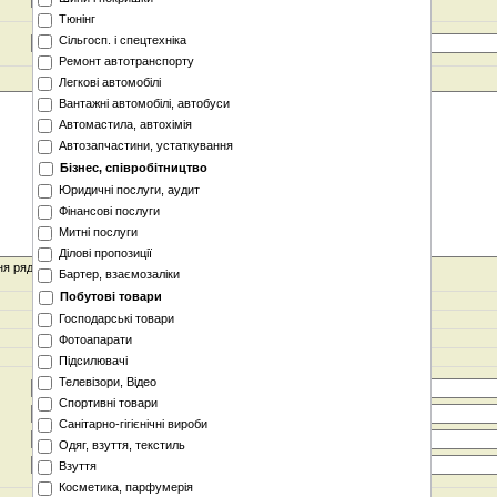
Тюнінг
Сільгосп. і спецтехніка
Ремонт автотранспорту
Легкові автомобілі
Вантажні автомобілі, автобуси
Автомастила, автохімія
Автозапчастини, устаткування
Бізнес, співробітництво
Юридичні послуги, аудит
Фінансові послуги
Митні послуги
Ділові пропозиції
я рядків тегом
<BR>
Бартер, взаємозаліки
Побутові товари
Господарські товари
Фотоапарати
Підсилювачі
Телевізори, Відео
Спортивні товари
Санітарно-гігієнічні вироби
Одяг, взуття, текстиль
Взуття
Косметика, парфумерія