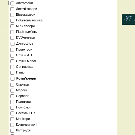
-
-
:
Диктофони
Дитячі товари
Відеокамери
Побутова техніка
MP3-плеєри
Flash-пам'ять
DVD-плеєри
Для офісу
Проектори
Офісні АТС
Офісні меблі
Оргтехніка
Папір
Комп'ютери
Сканери
Мережі
Сервери
Принтери
Ноутбуки
Настільні ПК
Монітори
Комплектуючі
Картриджі