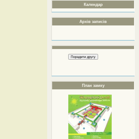
Календар
Архів записів
План замку