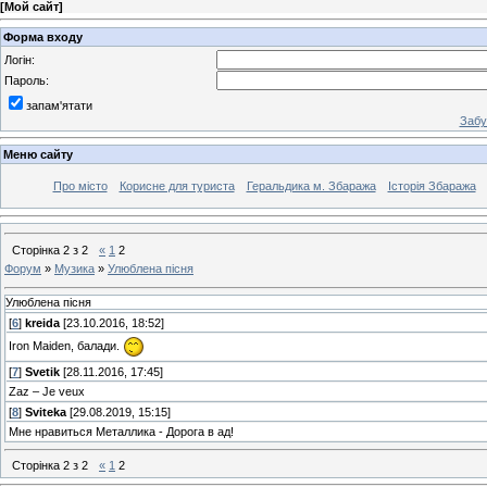
[
Мой сайт
]
Форма входу
Логін:
Пароль:
запам'ятати
Забу
Меню сайту
Про місто
Корисне для туриста
Геральдика м. Збаража
Історія Збаража
Сторінка
2
з
2
«
1
2
Форум
»
Музика
»
Улюблена пісня
Улюблена пісня
[
6
]
kreida
[23.10.2016, 18:52]
Iron Maiden, балади.
[
7
]
Svetik
[28.11.2016, 17:45]
Zaz – Je veux
[
8
]
Sviteka
[29.08.2019, 15:15]
Мне нравиться Металлика - Дорога в ад!
Сторінка
2
з
2
«
1
2