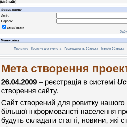
[
Мой сайт
]
Форма входу
Логін:
Пароль:
запам'ятати
Забу
Меню сайту
Про місто
Корисне для туриста
Геральдика м. Збаража
Історія Збаража
Мета створення проек
26.04.2009
– реєстрація в системі
Uc
створення сайту.
Сайт створений для ровитку нашого м
більшої інформовансті населення пр
будуть складати статті, новини, які с