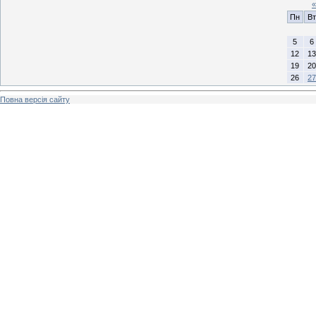
«
Пн
Вт
5
6
12
13
19
20
26
27
Повна версія сайту