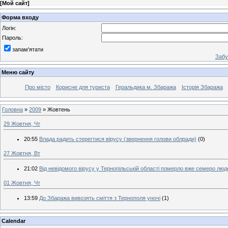
[
Мой сайт
]
Форма входу
Логін:
Пароль:
запам'ятати
Забу
Меню сайту
Про місто
Корисне для туриста
Геральдика м. Збаража
Історія Збаража
Головна
»
2009
»
Жовтень
29 Жовтня, Чт
20:55
Влада радить стерегтися вірусу (звернення голови облради)
(0)
27 Жовтня, Вт
21:02
Від невідомого вірусу у Тернопільській області померло вже семеро люд
01 Жовтня, Чт
13:59
До Збаража вивозять сміття з Тернополя уночі
(1)
Calendar