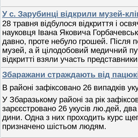
У с. Зарубинці відкрили музей-клі
28 травня відбулося відкриття і освя
науковця Івана Яковича Горбачевськ
давно, проте небуло грошей. Після п
музей, а й цілодобовий медичний пу
відкритті взяли участь представники
Збаражани страждають від пацюк
В районі зафіксовано 26 випадків ук
У Збаразькому районі за рік зафіксов
зарєєстровано 26 укусів лю.дей, два
дини. Одна з них проходить курс щ
призначено шістьом людям.