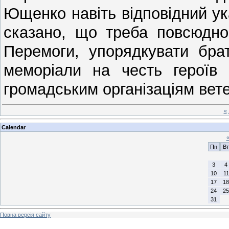
Ющенко навіть відповідний указ
сказано, що треба повсюдно
Перемоги, упорядкувати брат
меморіали на честь героїв 
громадським організаціям вет
«
Calendar
Пн
Вт
3
4
10
11
17
18
24
25
31
Повна версія сайту