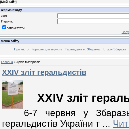
[
Мой сайт
]
Форма входу
Логін:
Пароль:
запам'ятати
Забу
Меню сайту
Про місто
Корисне для туриста
Геральдика м. Збаража
Історія Збаража
Головна
»
Архів матеріалів
XXIV зліт геральдистів
XXIV зліт герал
6-7 червня у Збаразь
геральдистів України т
...
Чит