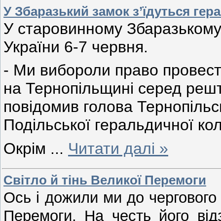
У Збаразький замок з’їдуться гера
У старовинному Збаразькому 
України 6-7 червня.
- Ми вибороли право провест
на Тернопільщині серед решт
повідомив голова Тернопільс
Подільської геральдичної кол
Окрім
...
Читати далі »
Свiтло й тiнь Великої Перемоги
Ось і дожили ми до чергового
Перемоги. На честь його від