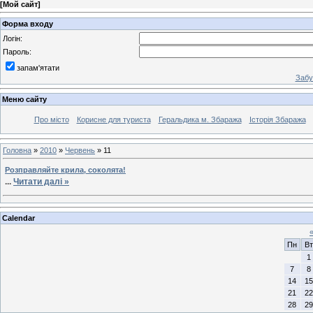
[
Мой сайт
]
Форма входу
Логін:
Пароль:
запам'ятати
Забу
Меню сайту
Про місто
Корисне для туриста
Геральдика м. Збаража
Історія Збаража
Головна
»
2010
»
Червень
»
11
Розправляйте крила, соколята!
...
Читати далі »
Calendar
Пн
Вт
1
7
8
14
15
21
22
28
29